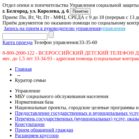
Отдел опеки и попечительства Управления социальной защиты 
г. Белгород, ул. Королева, д. 6
Понятно
Прием: Пн, Вт, Чт, Пт - МФЦ. СРЕДА с 9 до 18 (перерыв с 13 до
Приём документов по оказанию помощи по социальному контра
Запись на прием к руководителю управления
управления
Карта проезда
Телефон управления:
33-35-60
8-800-2000-122 - ВСЕРОССИЙСКИЙ ДЕТСКИЙ ТЕЛЕФОН ДОВЕРИЯ; 
мес. до 1,5 лет 33-34-93 - адресная помощь (социальные контр
Главная
→
Куратор семьи
Управление
МБУ социального обслуживания населения
Нормативная база
Национальные проекты, городские целевые программы и
Предоставление государственных и муниципальных услу
Перечень государственных (муниципальных) услуг, ока
Консультации
Прием обращений граждан
Расширяем кругозор